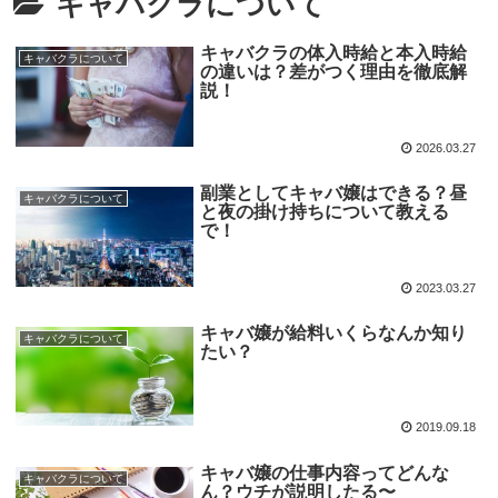
キャバクラについて
キャバクラの体入時給と本入時給
キャバクラについて
の違いは？差がつく理由を徹底解
説！
2026.03.27
副業としてキャバ嬢はできる？昼
キャバクラについて
と夜の掛け持ちについて教える
で！
2023.03.27
キャバ嬢が給料いくらなんか知り
キャバクラについて
たい？
2019.09.18
キャバ嬢の仕事内容ってどんな
キャバクラについて
ん？ウチが説明したる〜